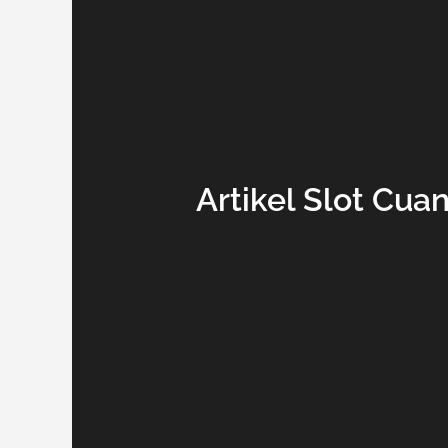
Artikel Slot Cu