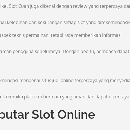
ikel Slot Cuan juga dikenal dengan review yang terpercaya da
i kelebihan dan kekurangan setiap slot yang direkomendasi
aspek teknis permainan, tetapi juga memberikan informasi
galaman pengguna sebelumnya. Dengan begitu, pembaca dapat
komendasi mengenai situs judi online terpercaya yang menyedi
tuk memilih platform bermain yang aman dan dapat dipercaya
putar Slot Online