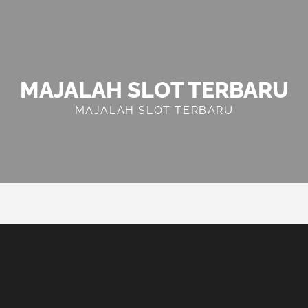
MAJALAH SLOT TERBARU
MAJALAH SLOT TERBARU