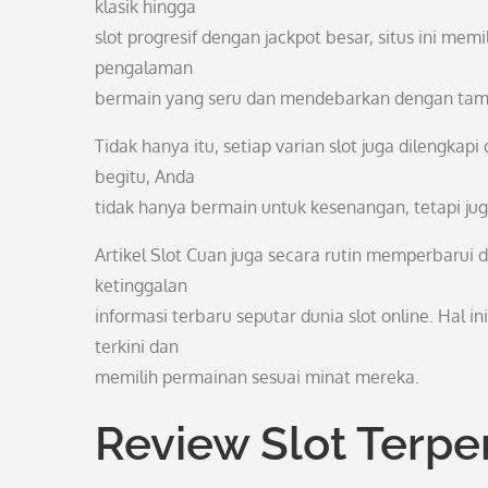
klasik hingga
slot progresif dengan jackpot besar, situs ini m
pengalaman
bermain yang seru dan mendebarkan dengan tamp
Tidak hanya itu, setiap varian slot juga dilengk
begitu, Anda
tidak hanya bermain untuk kesenangan, tetapi ju
Artikel Slot Cuan juga secara rutin memperbarui d
ketinggalan
informasi terbaru seputar dunia slot online. Hal 
terkini dan
memilih permainan sesuai minat mereka.
Review Slot Terpe