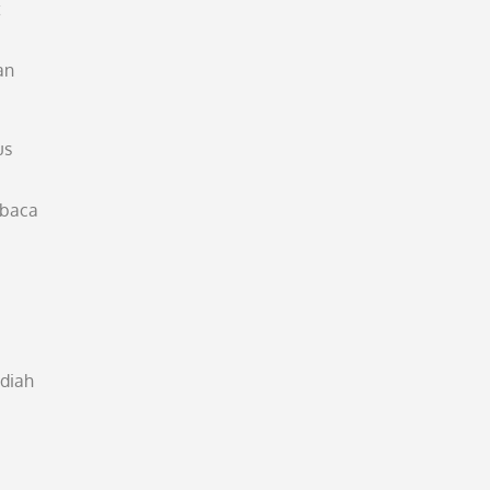
t
an
us
mbaca
diah