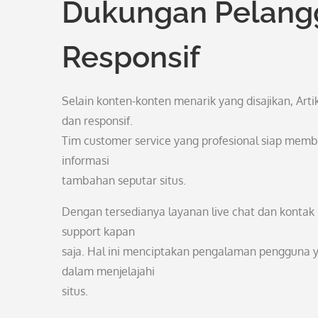
Dukungan Pelang
Responsif
Selain konten-konten menarik yang disajikan, Ar
dan responsif.
Tim customer service yang profesional siap me
informasi
tambahan seputar situs.
Dengan tersedianya layanan live chat dan konta
support kapan
saja. Hal ini menciptakan pengalaman pengguna 
dalam menjelajahi
situs.