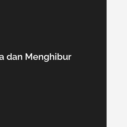
ya dan Menghibur