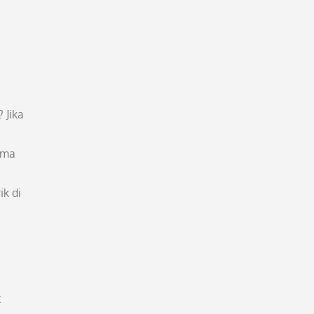
 Jika
ama
k di
t