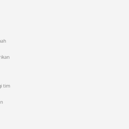
mah
rikan
i tim
in