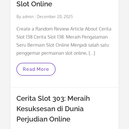
Slot Online
Posted
By
admin
December 20, 2025
on
Create a Random Review Article About Cerita
Slot 138 Cerita Slot 138: Meraih Pengalaman
Seru Bermain Slot Online Menjadi salah satu
penggemar permainan slot online, […]
Cerita
Read More
Slot
138:
Meraih
Pengalaman
Seru
Cerita Slot 303: Meraih
Bermain
Slot
Kesuksesan di Dunia
Online
Perjudian Online