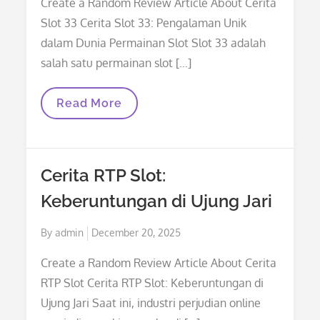
Create a Random Review Article About Cerita
Slot 33 Cerita Slot 33: Pengalaman Unik
dalam Dunia Permainan Slot Slot 33 adalah
salah satu permainan slot […]
Cerita
Read More
Slot
33:
Pengalaman
Unik
Dalam
Cerita RTP Slot:
Dunia
Permainan
Keberuntungan di Ujung Jari
Slot
Posted
By
admin
December 20, 2025
on
Create a Random Review Article About Cerita
RTP Slot Cerita RTP Slot: Keberuntungan di
Ujung Jari Saat ini, industri perjudian online