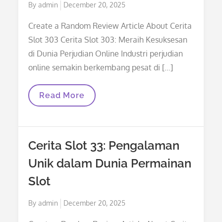
Posted
By
admin
December 20, 2025
on
Create a Random Review Article About Cerita
Slot 303 Cerita Slot 303: Meraih Kesuksesan
di Dunia Perjudian Online Industri perjudian
online semakin berkembang pesat di […]
Cerita
Read More
Slot
303:
Meraih
Kesuksesan
Di
Cerita Slot 33: Pengalaman
Dunia
Perjudian
Unik dalam Dunia Permainan
Online
Slot
Posted
By
admin
December 20, 2025
on