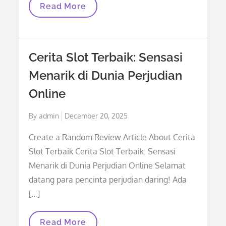
Mengulik
Read More
Cerita
Di
Balik
Cerita
Maxwin
Cerita Slot Terbaik: Sensasi
Slot:
Slot
Menarik di Dunia Perjudian
Online
Yang
Online
Memikat
Posted
By
admin
December 20, 2025
on
Create a Random Review Article About Cerita
Slot Terbaik Cerita Slot Terbaik: Sensasi
Menarik di Dunia Perjudian Online Selamat
datang para pencinta perjudian daring! Ada
[…]
Cerita
Read More