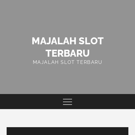
Skip
to
content
MAJALAH SLOT
TERBARU
MAJALAH SLOT TERBARU