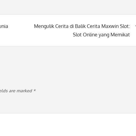
unia
Mengulik Cerita di Balik Cerita Maxwin Slot:
Slot Online yang Memikat
ields are marked
*