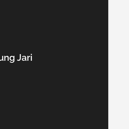
ung Jari