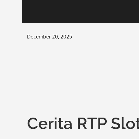
Posted
December 20, 2025
on
Cerita RTP Slo