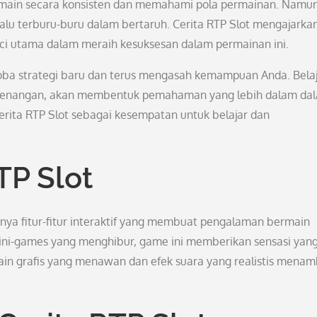
rmain secara konsisten dan memahami pola permainan. Namun
alu terburu-buru dalam bertaruh. Cerita RTP Slot mengajarka
i utama dalam meraih kesuksesan dalam permainan ini.
oba strategi baru dan terus mengasah kemampuan Anda. Bela
emenangan, akan membentuk pemahaman yang lebih dalam da
 Cerita RTP Slot sebagai kesempatan untuk belajar dan
TP Slot
anya fitur-fitur interaktif yang membuat pengalaman bermain
mini-games yang menghibur, game ini memberikan sensasi yan
ain grafis yang menawan dan efek suara yang realistis mena