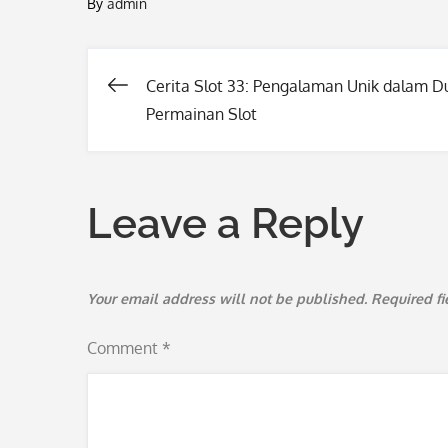
By
admin
Cerita Slot 33: Pengalaman Unik dalam D
Post
Permainan Slot
navigation
Leave a Reply
Your email address will not be published.
Required f
Comment
*