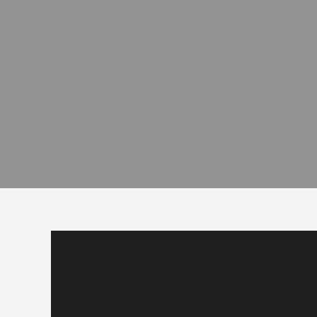
Skip
to
content