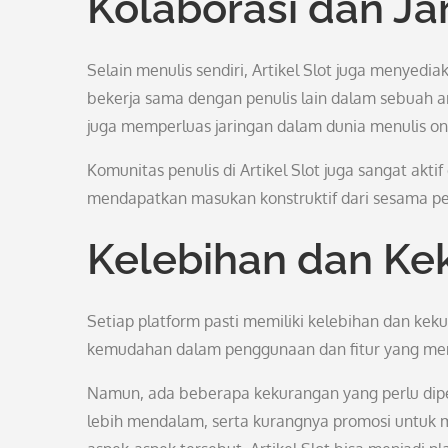
Kolaborasi dan Ja
Selain menulis sendiri, Artikel Slot juga menyedi
bekerja sama dengan penulis lain dalam sebuah art
juga memperluas jaringan dalam dunia menulis onl
Komunitas penulis di Artikel Slot juga sangat aktif
mendapatkan masukan konstruktif dari sesama p
Kelebihan dan Kek
Setiap platform pasti memiliki kelebihan dan keku
kemudahan dalam penggunaan dan fitur yang mem
Namun, ada beberapa kekurangan yang perlu diper
lebih mendalam, serta kurangnya promosi untuk 