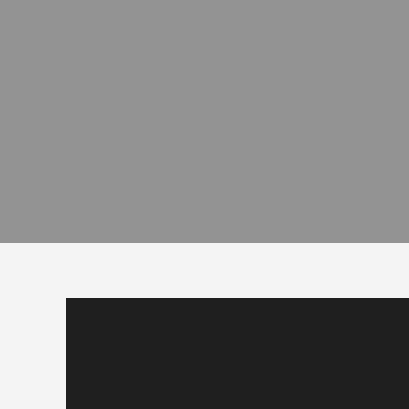
Skip
to
content