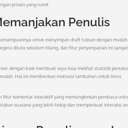
engan proses yang rumit.
 Memanjakan Penulis
lah kemampuannya untuk menyimpan draft tulisan dengan mudah
segera ditulis sebelum hilang, dan fitur penyimpanan ini sangat
nisir dengan baik membuat saya bisa melihat statistik penulis
mudah. Hal ini memberikan motivasi tambahan untuk terus
ngan fitur komentar interaktif yang memungkinkan pembaca unt
iptakan suasana yang lebih hidup dan memperkuat interaksi a