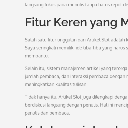
langsung fokus pada menulis tanpa harus repot d
Fitur Keren yang
Salah satu fitur unggulan dari Artikel Slot ada
Saya seringkali memiliki ide tiba-tiba yang harus 
membantu.
Selain itu, sistem manajemen artikel yang terorga
jumlah pembaca, dan interaksi pembaca dengan 
meningkatkan kualitas tulisan.
Tidak hanya itu, Artikel Slot juga dilengkapi de
berdiskusi langsung dengan penulis. Hal ini menc
penulis dan pembaca.