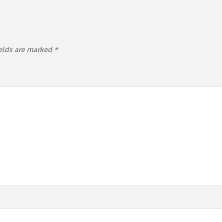
ields are marked
*