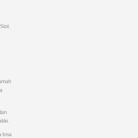
Slot.
ramah
a
 dan
liki.
a bisa