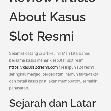
About Kasus
Slot Resmi
Selamat datang di artikel ini! Mari kita bahas
bersama kasus menarik seputar slot resmi.
https://kasusslotresmi.com
Meskipun slot resmi
seringkali menjadi perdebatan, namun fakta-fakta
dan detail kasus pasti akan membuatmu semakin
penasaran.
Sejarah dan Latar