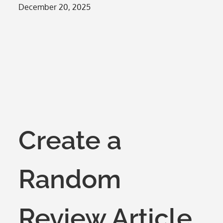
Posted
December 20, 2025
on
Create a
Random
Review Article