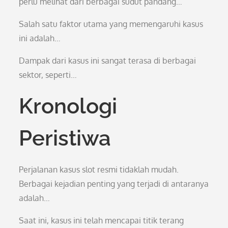
perlu melihat dari berbagai sudut pandang…
Salah satu faktor utama yang memengaruhi kasus
ini adalah…
Dampak dari kasus ini sangat terasa di berbagai
sektor, seperti…
Kronologi
Peristiwa
Perjalanan kasus slot resmi tidaklah mudah.
Berbagai kejadian penting yang terjadi di antaranya
adalah…
Saat ini, kasus ini telah mencapai titik terang