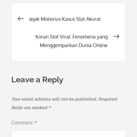
Post
Jejak Misterius Kasus Slot Akurat
navigation
Koran Slot Viral: Fenomena yang
Menggemparkan Dunia Online
Leave a Reply
Your email address will not be published.
Required
fields are marked
*
Comment
*