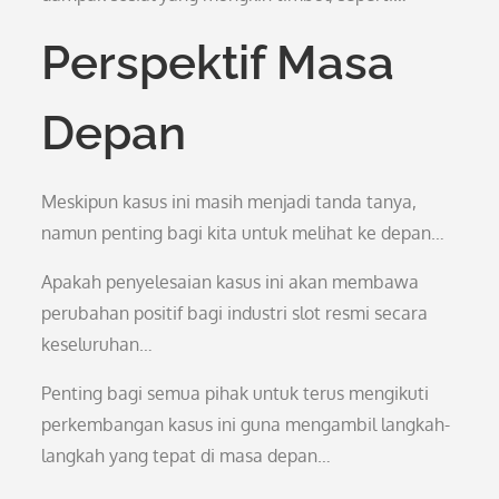
Perspektif Masa
Depan
Meskipun kasus ini masih menjadi tanda tanya,
namun penting bagi kita untuk melihat ke depan…
Apakah penyelesaian kasus ini akan membawa
perubahan positif bagi industri slot resmi secara
keseluruhan…
Penting bagi semua pihak untuk terus mengikuti
perkembangan kasus ini guna mengambil langkah-
langkah yang tepat di masa depan…