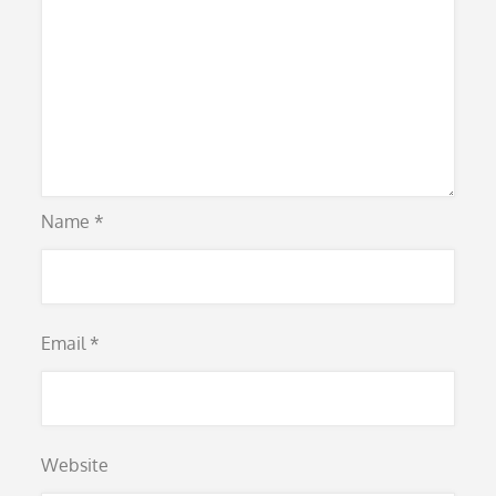
Name
*
Email
*
Website