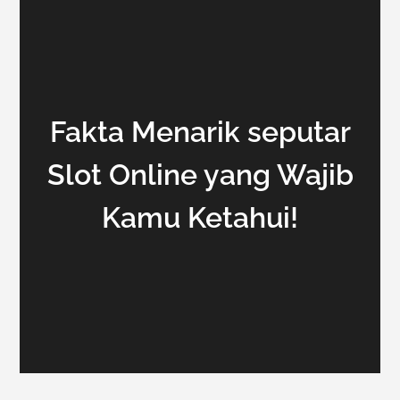
Fakta Menarik seputar
Slot Online yang Wajib
Kamu Ketahui!