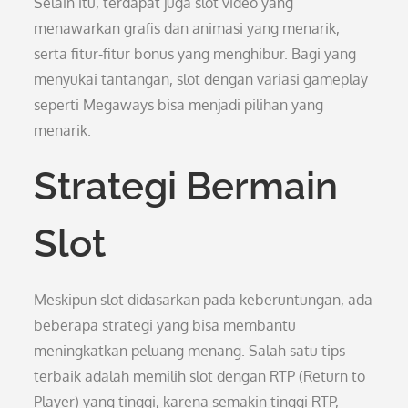
Selain itu, terdapat juga slot video yang
menawarkan grafis dan animasi yang menarik,
serta fitur-fitur bonus yang menghibur. Bagi yang
menyukai tantangan, slot dengan variasi gameplay
seperti Megaways bisa menjadi pilihan yang
menarik.
Strategi Bermain
Slot
Meskipun slot didasarkan pada keberuntungan, ada
beberapa strategi yang bisa membantu
meningkatkan peluang menang. Salah satu tips
terbaik adalah memilih slot dengan RTP (Return to
Player) yang tinggi, karena semakin tinggi RTP,