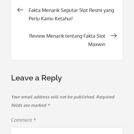
Post
Fakta Menarik Seputar Slot Resmi yang
Perlu Kamu Ketahui!
navigation
Review Menarik tentang Fakta Slot
Maxwin
Leave a Reply
Your email address will not be published.
Required
fields are marked
*
Comment
*