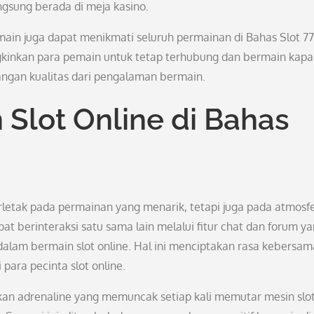
angsung berada di meja kasino.
main juga dapat menikmati seluruh permainan di Bahas Slot 77
ungkinkan para pemain untuk tetap terhubung dan bermain kap
angan kualitas dari pengalaman bermain.
Slot Online di Bahas
rletak pada permainan yang menarik, tetapi juga pada atmosf
t berinteraksi satu sama lain melalui fitur chat dan forum y
k dalam bermain slot online. Hal ini menciptakan rasa kebersa
para pecinta slot online.
kan adrenaline yang memuncak setiap kali memutar mesin slot