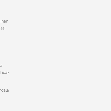
ainan
nasi
a.
Tidak
endala