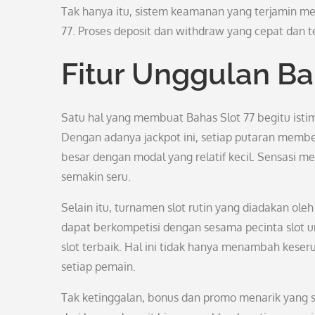
Tak hanya itu, sistem keamanan yang terjamin 
77. Proses deposit dan withdraw yang cepat dan 
Fitur Unggulan Ba
Satu hal yang membuat Bahas Slot 77 begitu istim
Dengan adanya jackpot ini, setiap putaran mem
besar dengan modal yang relatif kecil. Sensasi
semakin seru.
Selain itu, turnamen slot rutin yang diadakan oleh
dapat berkompetisi dengan sesama pecinta slot u
slot terbaik. Hal ini tidak hanya menambah kese
setiap pemain.
Tak ketinggalan, bonus dan promo menarik yang sel