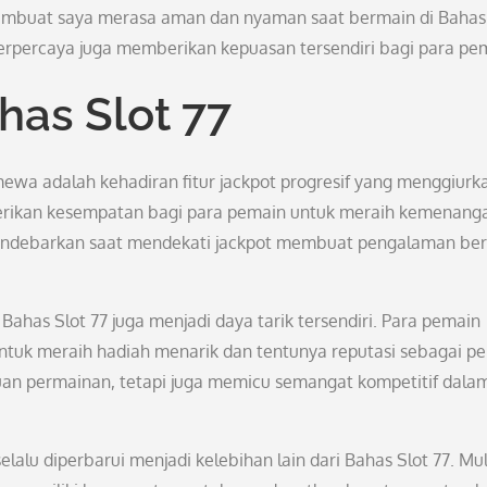
membuat saya merasa aman dan nyaman saat bermain di Bahas
terpercaya juga memberikan kepuasan tersendiri bagi para pe
has Slot 77
ewa adalah kehadiran fitur jackpot progresif yang menggiurk
berikan kesempatan bagi para pemain untuk meraih kemenang
 mendebarkan saat mendekati jackpot membuat pengalaman be
 Bahas Slot 77 juga menjadi daya tarik tersendiri. Para pemain
ntuk meraih hadiah menarik dan tentunya reputasi sebagai p
ruan permainan, tetapi juga memicu semangat kompetitif dala
alu diperbarui menjadi kelebihan lain dari Bahas Slot 77. Mul