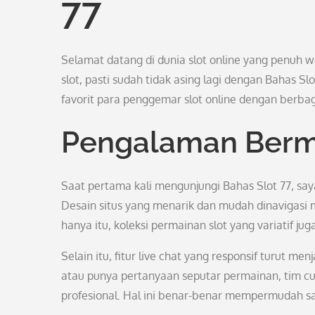
77
Selamat datang di dunia slot online yang penuh w
slot, pasti sudah tidak asing lagi dengan Bahas Slo
favorit para penggemar slot online dengan berbag
Pengalaman Berma
Saat pertama kali mengunjungi Bahas Slot 77, sa
Desain situs yang menarik dan mudah dinavigas
hanya itu, koleksi permainan slot yang variatif j
Selain itu, fitur live chat yang responsif turut m
atau punya pertanyaan seputar permainan, tim c
profesional. Hal ini benar-benar mempermudah sa