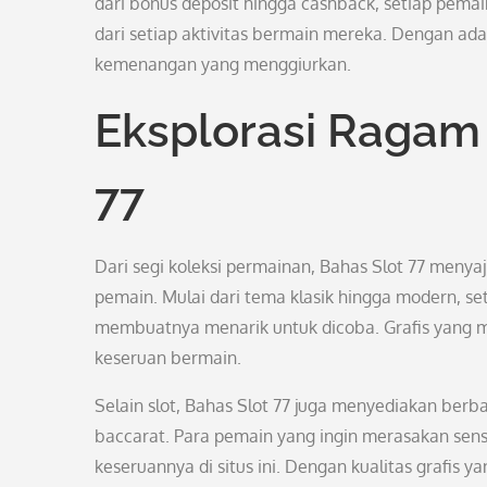
dari bonus deposit hingga cashback, setiap pe
dari setiap aktivitas bermain mereka. Dengan ada
kemenangan yang menggiurkan.
Eksplorasi Ragam 
77
Dari segi koleksi permainan, Bahas Slot 77 menya
pemain. Mulai dari tema klasik hingga modern, seti
membuatnya menarik untuk dicoba. Grafis yang
keseruan bermain.
Selain slot, Bahas Slot 77 juga menyediakan berba
baccarat. Para pemain yang ingin merasakan sen
keseruannya di situs ini. Dengan kualitas grafis