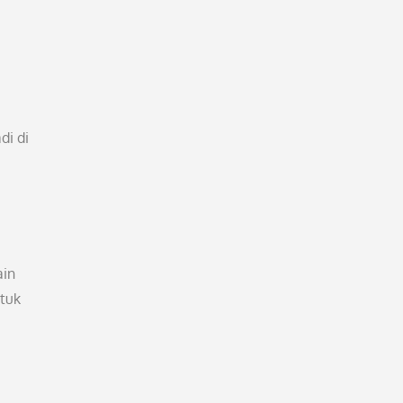
di di
ain
ntuk