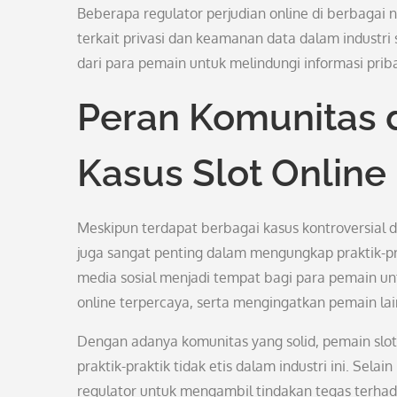
Beberapa regulator perjudian online di berbagai
terkait privasi dan keamanan data dalam industri
dari para pemain untuk melindungi informasi priba
Peran Komunitas
Kasus Slot Online
Meskipun terdapat berbagai kasus kontroversial d
juga sangat penting dalam mengungkap praktik-p
media sosial menjadi tempat bagi para pemain un
online terpercaya, serta mengingatkan pemain la
Dengan adanya komunitas yang solid, pemain slot 
praktik-praktik tidak etis dalam industri ini. Sel
regulator untuk mengambil tindakan tegas terhada