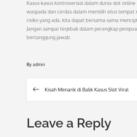
Kasus-kasus kontroversial dalam dunia slot onli
waspada dan cerdas dalam memilih situs tempat
risiko yang ada, kita dapat bersama-sama mencip
Jangan sampai terjebak dalam perangkap penipuan
bertanggung jawab.
By
admin
Kisah Menarik di Balik Kasus Slot Viral
Post
navigation
Leave a Reply