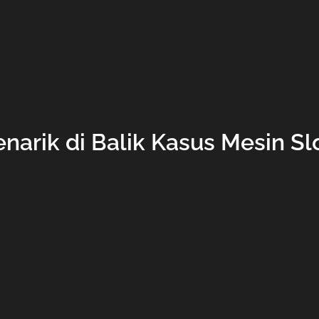
narik di Balik Kasus Mesin Sl