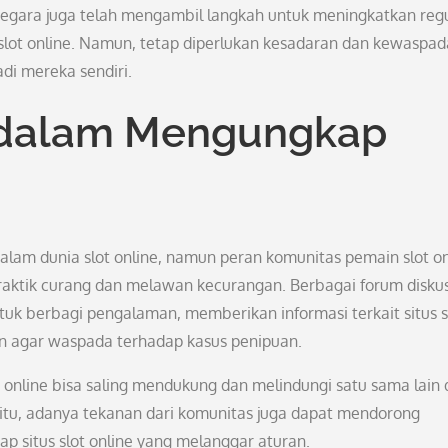
 negara juga telah mengambil langkah untuk meningkatkan regu
 slot online. Namun, tetap diperlukan kesadaran dan kewaspa
di mereka sendiri.
 dalam Mengungkap
alam dunia slot online, namun peran komunitas pemain slot on
raktik curang dan melawan kecurangan. Berbagai forum diskus
tuk berbagi pengalaman, memberikan informasi terkait situs s
in agar waspada terhadap kasus penipuan.
online bisa saling mendukung dan melindungi satu sama lain 
ain itu, adanya tekanan dari komunitas juga dapat mendorong
p situs slot online yang melanggar aturan.