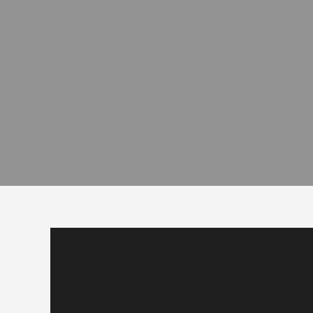
Skip
to
content