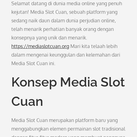
Selamat datang di dunia media online yang penuh
kejutan! Media Slot Cuan, sebuah platform yang
sedang naik daun dalam dunia perjudian online,
telah menarik perhatian banyak orang dengan
konsepnya yang unik dan menarik.
https://mediaslotcuan.org
Mari kita telaah lebih
dalam mengenai keunggulan dan kelemahan dari
Media Slot Cuan ini.
Konsep Media Slot
Cuan
Media Slot Cuan merupakan platform baru yang
menggabungkan elemen permainan slot tradisional