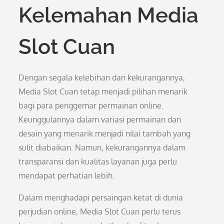
Kelemahan Media
Slot Cuan
Dengan segala kelebihan dan kekurangannya,
Media Slot Cuan tetap menjadi pilihan menarik
bagi para penggemar permainan online.
Keunggulannya dalam variasi permainan dan
desain yang menarik menjadi nilai tambah yang
sulit diabaikan. Namun, kekurangannya dalam
transparansi dan kualitas layanan juga perlu
mendapat perhatian lebih.
Dalam menghadapi persaingan ketat di dunia
perjudian online, Media Slot Cuan perlu terus