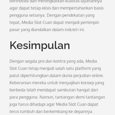
berinovasi dan meningkatkan kualitas layanannya
agar dapat tetap eksis dan mempertahankan basis
pengguna setianya. Dengan pendekatan yang
tepat, Media Slot Cuan dapat menjadi pemimpin
pasar yang diandalkan dalam industri ini.
Kesimpulan
Dengan segala pro dan kontra yang ada, Media
Slot Cuan tetap menjadi salah satu platform yang
patut diperhitungkan dalam dunia perjudian online.
Keberanian mereka untuk menyajikan konsep yang
berbeda telah mendapat sambutan hangat dari
para pengguna. Namun, tantangan demi tantangan
juga harus dihadapi agar Media Slot Cuan dapat
terus tumbuh dan berkembang ke depannya.