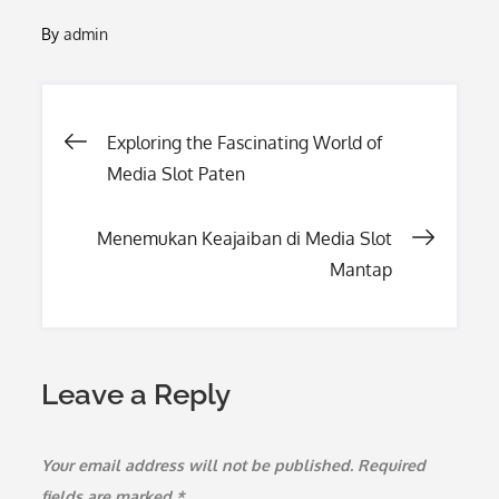
By
admin
Post
Exploring the Fascinating World of
Media Slot Paten
navigation
Menemukan Keajaiban di Media Slot
Mantap
Leave a Reply
Your email address will not be published.
Required
fields are marked
*