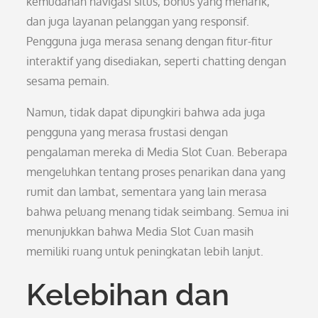
kemudahan navigasi situs, bonus yang menarik,
dan juga layanan pelanggan yang responsif.
Pengguna juga merasa senang dengan fitur-fitur
interaktif yang disediakan, seperti chatting dengan
sesama pemain.
Namun, tidak dapat dipungkiri bahwa ada juga
pengguna yang merasa frustasi dengan
pengalaman mereka di Media Slot Cuan. Beberapa
mengeluhkan tentang proses penarikan dana yang
rumit dan lambat, sementara yang lain merasa
bahwa peluang menang tidak seimbang. Semua ini
menunjukkan bahwa Media Slot Cuan masih
memiliki ruang untuk peningkatan lebih lanjut.
Kelebihan dan