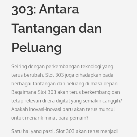
303: Antara
Tantangan dan
Peluang
Seiring dengan perkembangan teknologi yang
terus berubah, Slot 303 juga dihadapkan pada
berbagai tantangan dan peluang di masa depan.
Bagaimana Slot 303 akan terus berkembang dan
tetap relevan di era digital yang semakin canggih?
Apakah inovasi-inovasi baru akan terus muncul
untuk menarik minat para pemain?
Satu hal yang pasti, Slot 303 akan terus menjadi