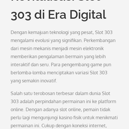
303 di Era Digital
Dengan kemajuan teknologi yang pesat, Slot 303
mengalami evolusi yang signifikan. Perkembangan
dari mesin mekanis menjadi mesin elektronik
memberikan pengalaman bermain yang lebih
interaktif dan seru. Para pengembang game pun
berlomba-lomba menciptakan variasi Slot 303
yang semakin inovatif.
Salah satu terobosan terbesar dalam dunia Slot
303 adalah perpindahan permainan ini ke platform
online. Dengan adanya slot online, pemain tidak
perlu lagi mengunjungi kasino fisik untuk menikmati
permainan ini. Cukup dengan koneksi internet,