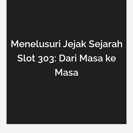
Menelusuri Jejak Sejarah
Slot 303: Dari Masa ke
Masa