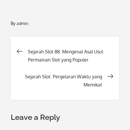
By
admin
Post
Sejarah Slot 88: Mengenal Asal Usul
Permainan Slot yang Populer
navigation
Sejarah Slot: Pergelaran Waktu yang
Memikat
Leave a Reply