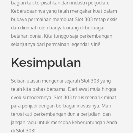
bagian tak terpisahkan dari industri perjudian.
Keberadaannya yang telah mengakar kuat dalam
budaya permainan membuat Slot 303 tetap eksis
dan diminati oleh banyak orang di berbagai
belahan dunia. Kita tunggu saja perkembangan
selanjutnya dari permainan legendaris ini!
Kesimpulan
Sekian ulasan mengenai sejarah Slot 303 yang
telah kita bahas bersama. Dari awal mula hingga
evolusi modernnya, Slot 303 terus menarik minat
para penjudi dengan berbagai inovasinya. Mari
terus ikuti perkembangan dunia perjudian, dan
jangan ragu untuk mencoba keberuntungan Anda
di Slot 303!