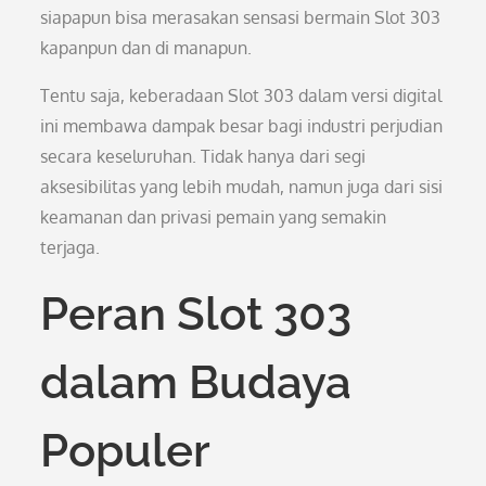
siapapun bisa merasakan sensasi bermain Slot 303
kapanpun dan di manapun.
Tentu saja, keberadaan Slot 303 dalam versi digital
ini membawa dampak besar bagi industri perjudian
secara keseluruhan. Tidak hanya dari segi
aksesibilitas yang lebih mudah, namun juga dari sisi
keamanan dan privasi pemain yang semakin
terjaga.
Peran Slot 303
dalam Budaya
Populer