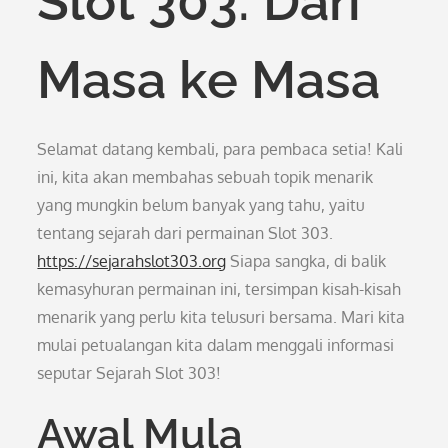
Slot 303: Dari
Masa ke Masa
Selamat datang kembali, para pembaca setia! Kali
ini, kita akan membahas sebuah topik menarik
yang mungkin belum banyak yang tahu, yaitu
tentang sejarah dari permainan Slot 303.
https://sejarahslot303.org
Siapa sangka, di balik
kemasyhuran permainan ini, tersimpan kisah-kisah
menarik yang perlu kita telusuri bersama. Mari kita
mulai petualangan kita dalam menggali informasi
seputar Sejarah Slot 303!
Awal Mula