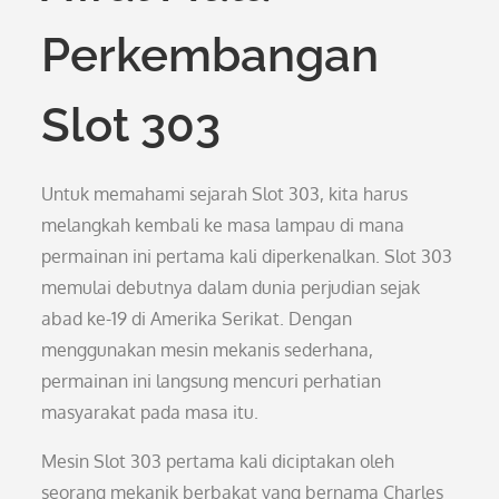
Perkembangan
Slot 303
Untuk memahami sejarah Slot 303, kita harus
melangkah kembali ke masa lampau di mana
permainan ini pertama kali diperkenalkan. Slot 303
memulai debutnya dalam dunia perjudian sejak
abad ke-19 di Amerika Serikat. Dengan
menggunakan mesin mekanis sederhana,
permainan ini langsung mencuri perhatian
masyarakat pada masa itu.
Mesin Slot 303 pertama kali diciptakan oleh
seorang mekanik berbakat yang bernama Charles