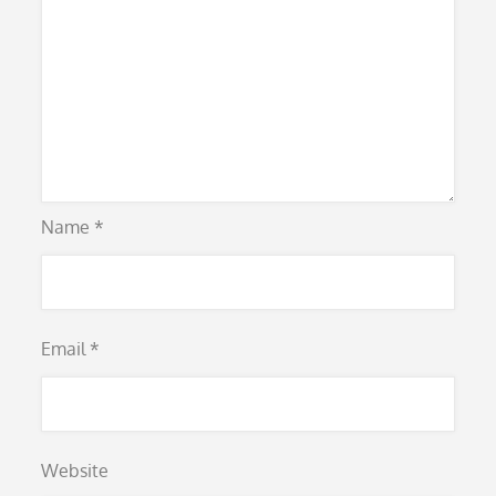
Name
*
Email
*
Website