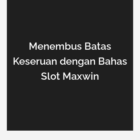
Menembus Batas
Keseruan dengan Bahas
Slot Maxwin