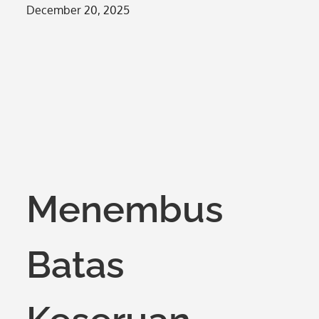
Posted
December 20, 2025
on
Menembus
Batas