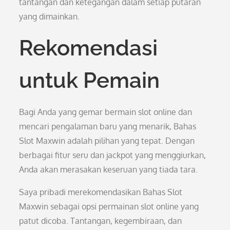
tantangan dan ketegangan dalam setiap putaran
yang dimainkan.
Rekomendasi
untuk Pemain
Bagi Anda yang gemar bermain slot online dan
mencari pengalaman baru yang menarik, Bahas
Slot Maxwin adalah pilihan yang tepat. Dengan
berbagai fitur seru dan jackpot yang menggiurkan,
Anda akan merasakan keseruan yang tiada tara.
Saya pribadi merekomendasikan Bahas Slot
Maxwin sebagai opsi permainan slot online yang
patut dicoba. Tantangan, kegembiraan, dan