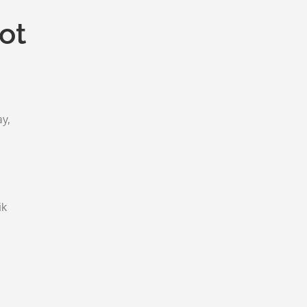
ot
ay,
ik