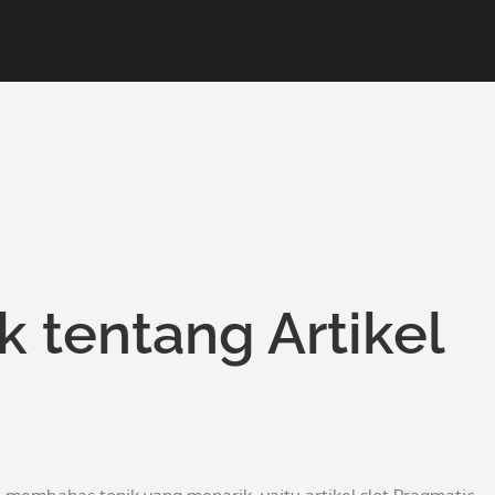
 tentang Artikel
c