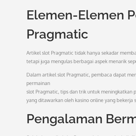
Elemen-Elemen Pen
Pragmatic
Artikel slot Pragmatic tidak hanya sekadar memba
tetapi juga mengulas berbagai aspek menarik sepu
Dalam artikel slot Pragmatic, pembaca dapat men
permainan
slot Pragmatic, tips dan trik untuk meningkatkan
yang ditawarkan oleh kasino online yang bekerja
Pengalaman Berma