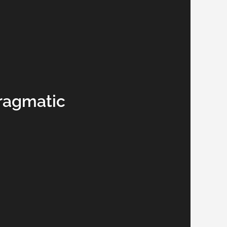
Pragmatic