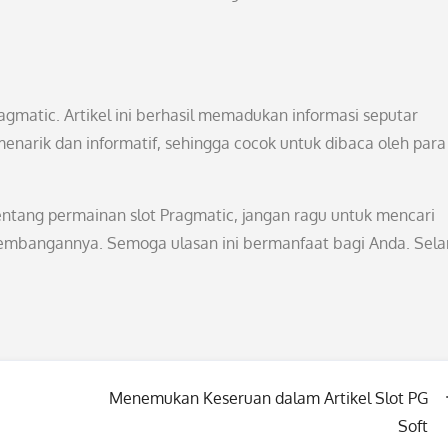
ragmatic. Artikel ini berhasil memadukan informasi seputar
enarik dan informatif, sehingga cocok untuk dibaca oleh para
 tentang permainan slot Pragmatic, jangan ragu untuk mencari
perkembangannya. Semoga ulasan ini bermanfaat bagi Anda. Sel
Menemukan Keseruan dalam Artikel Slot PG
Soft