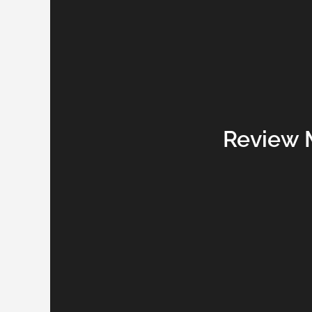
Review M