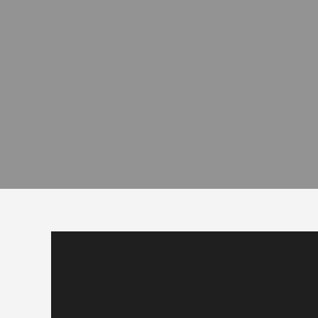
Skip
to
content