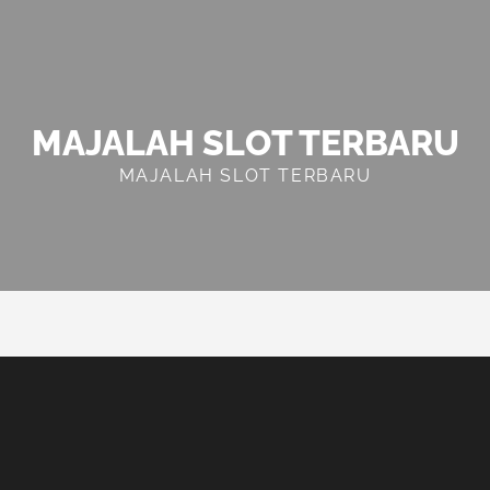
MAJALAH SLOT TERBARU
MAJALAH SLOT TERBARU