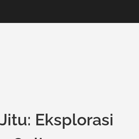
itu: Eksplorasi