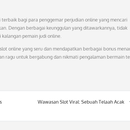
i terbaik bagi para penggemar perjudian online yang mencari
n. Dengan berbagai keunggulan yang ditawarkannya, tidak
 kalangan pemain judi online.
slot online yang seru dan mendapatkan berbagai bonus menar
ngan ragu untuk bergabung dan nikmati pengalaman bermain te
s
Wawasan Slot Viral: Sebuah Telaah Acak