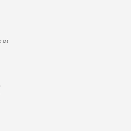
buat
n
m