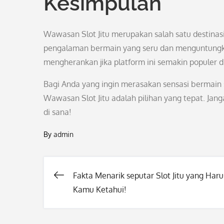
Kesimpulan
Wawasan Slot Jitu merupakan salah satu destinas
pengalaman bermain yang seru dan menguntungka
mengherankan jika platform ini semakin populer di
Bagi Anda yang ingin merasakan sensasi bermain 
Wawasan Slot Jitu adalah pilihan yang tepat. Ja
di sana!
By
admin
Fakta Menarik seputar Slot Jitu yang Haru
Post
Kamu Ketahui!
navigation