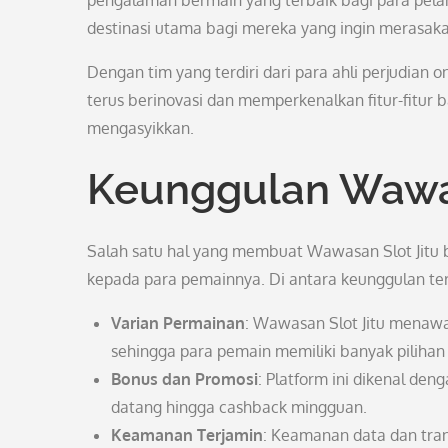
pengalaman bermain yang terbaik bagi para pela
destinasi utama bagi mereka yang ingin merasakan
Dengan tim yang terdiri dari para ahli perjudian
terus berinovasi dan memperkenalkan fitur-fitu
mengasyikkan.
Keunggulan Wawas
Salah satu hal yang membuat Wawasan Slot Jitu 
kepada para pemainnya. Di antara keunggulan te
Varian Permainan
: Wawasan Slot Jitu menawar
sehingga para pemain memiliki banyak pilihan
Bonus dan Promosi
: Platform ini dikenal de
datang hingga cashback mingguan.
Keamanan Terjamin
: Keamanan data dan tran