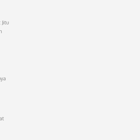
Jitu
n
nya
at