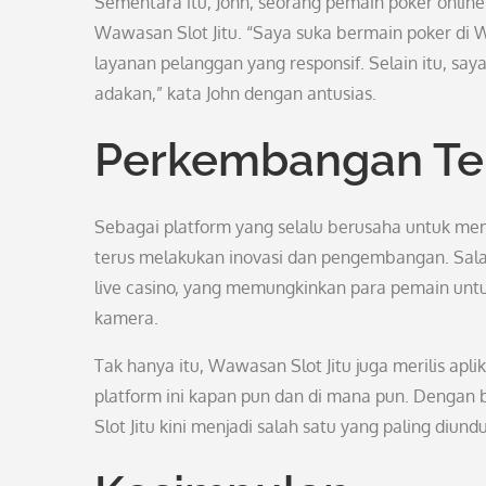
Sementara itu, John, seorang pemain poker online
Wawasan Slot Jitu. “Saya suka bermain poker di Wa
layanan pelanggan yang responsif. Selain itu, s
adakan,” kata John dengan antusias.
Perkembangan Ter
Sebagai platform yang selalu berusaha untuk me
terus melakukan inovasi dan pengembangan. Sala
live casino, yang memungkinkan para pemain unt
kamera.
Tak hanya itu, Wawasan Slot Jitu juga merilis a
platform ini kapan pun dan di mana pun. Dengan b
Slot Jitu kini menjadi salah satu yang paling diund