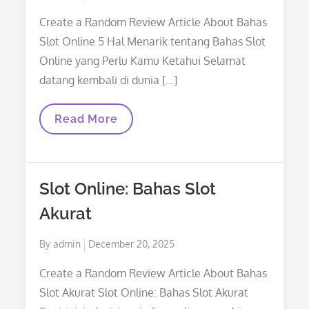
on
Create a Random Review Article About Bahas
Slot Online 5 Hal Menarik tentang Bahas Slot
Online yang Perlu Kamu Ketahui Selamat
datang kembali di dunia […]
5
Read More
Hal
Menarik
Tentang
Bahas
Slot
Slot Online: Bahas Slot
Online
Yang
Akurat
Perlu
Kamu
Ketahui
Posted
By
admin
December 20, 2025
on
Create a Random Review Article About Bahas
Slot Akurat Slot Online: Bahas Slot Akurat