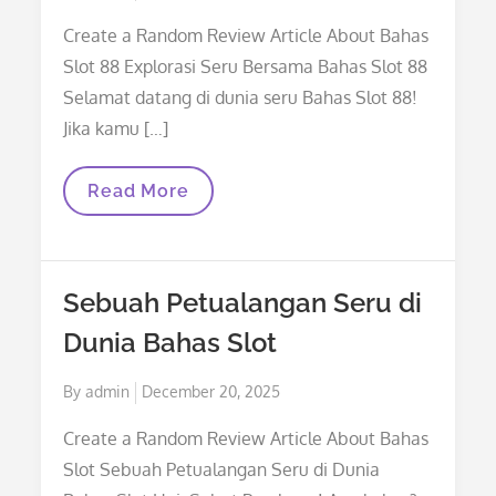
on
Create a Random Review Article About Bahas
Slot 88 Explorasi Seru Bersama Bahas Slot 88
Selamat datang di dunia seru Bahas Slot 88!
Jika kamu […]
Explorasi
Read More
Seru
Bersama
Bahas
Slot
88
Sebuah Petualangan Seru di
Dunia Bahas Slot
Posted
By
admin
December 20, 2025
on
Create a Random Review Article About Bahas
Slot Sebuah Petualangan Seru di Dunia