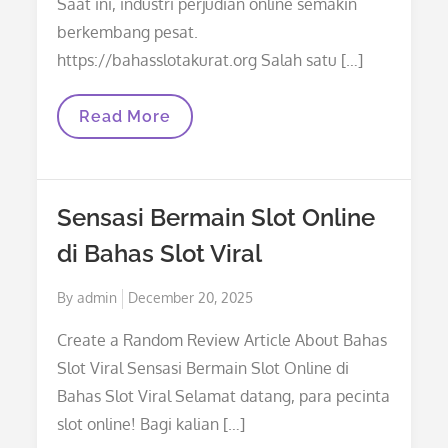
Saat ini, industri perjudian online semakin
berkembang pesat.
https://bahasslotakurat.org Salah satu […]
Slot
Read More
Online:
Bahas
Slot
Akurat
Sensasi Bermain Slot Online
di Bahas Slot Viral
Posted
By
admin
December 20, 2025
on
Create a Random Review Article About Bahas
Slot Viral Sensasi Bermain Slot Online di
Bahas Slot Viral Selamat datang, para pecinta
slot online! Bagi kalian […]